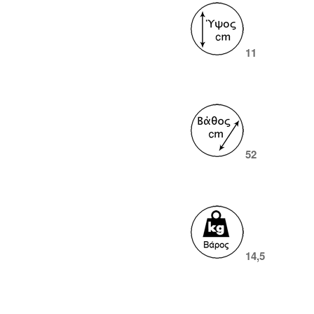
11
52
14,5