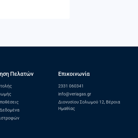
ηση Πελατών
Επικοινωνία
στολής
2331 060341
ρωμής
info@veriagas.gr
ϋποθέσεις
Διονυσίου Σολωμού 12, Βέροια
Ημαθίας
Δεδομένα
πιστροφών