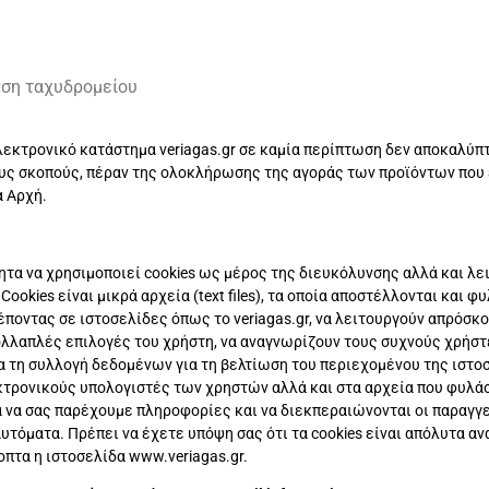
νση ταχυδρομείου
λεκτρονικό κατάστημα veriagas.gr σε καμία περίπτωση δεν αποκαλύπ
υς σκοπούς, πέραν της ολοκλήρωσης της αγοράς των προϊόντων που ε
α Αρχή.
ότητα να χρησιμοποιεί cookies ως μέρος της διευκόλυνσης αλλά και λ
Cookies είναι μικρά αρχεία (text files), τα οποία απoστέλλονται και 
έποντας σε ιστοσελίδες όπως το veriagas.gr, να λειτουργούν απρόσκ
λλαπλές επιλογές του χρήστη, να αναγνωρίζουν τους συχνούς χρήστε
ια τη συλλογή δεδομένων για τη βελτίωση του περιεχομένου της ιστοσ
τρονικούς υπολογιστές των χρηστών αλλά και στα αρχεία που φυλάσ
α να σας παρέχουμε πληροφορίες και να διεκπεραιώνονται οι παραγγ
αυτόματα. Πρέπει να έχετε υπόψη σας ότι τα cookies είναι απόλυτα α
πτα η ιστοσελίδα www.veriagas.gr.