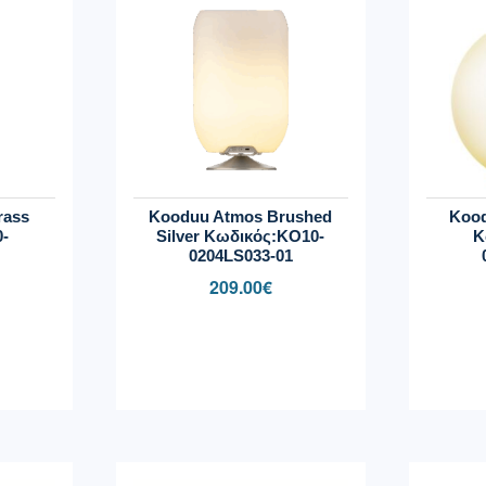
rass
Kooduu Atmos Brushed
Kood
-
Silver Κωδικός:KO10-
Κ
1
0204LS033-01
209.00
€