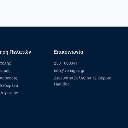
ηση Πελατών
Επικοινωνία
στολής
2331 060341
ρωμής
info@veriagas.gr
ϋποθέσεις
Διονυσίου Σολωμού 12, Βέροια
Ημαθίας
Δεδομένα
πιστροφών