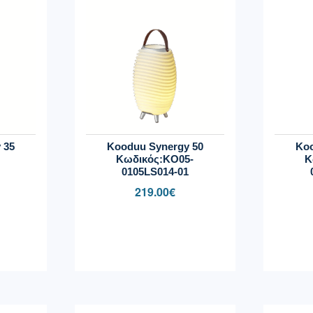
 35
Kooduu Synergy 50
Koo
Κωδικός:KO05-
Κ
0105LS014-01
219.00
€