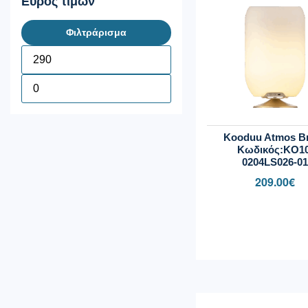
Εύρος τιμών
Φιλτράρισμα
Kooduu Atmos B
Κωδικός:KO10
0204LS026-0
209.00
€