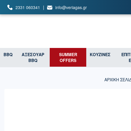
|
2331 060341
info@veriagas.gr
BBQ
ΑΞΕΣΟΥΑΡ
SUMMER
ΚΟΥΖΙΝΕΣ
ΕΠΙ
BBQ
OFFERS
ΑΡΧΙΚΉ ΣΕΛΊ