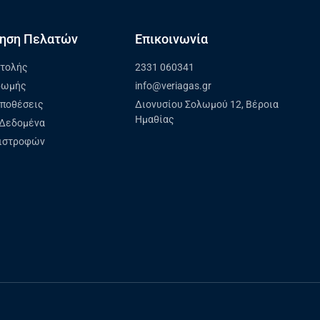
ηση Πελατών
Επικοινωνία
στολής
2331 060341
ρωμής
info@veriagas.gr
ϋποθέσεις
Διονυσίου Σολωμού 12, Βέροια
Ημαθίας
Δεδομένα
πιστροφών