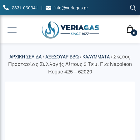
|
2331 060341
info@veriagas.gr
0
/
/
/ Σκεύος
ΑΡΧΙΚΉ ΣΕΛΊΔΑ
ΑΞΕΣΟΥΑΡ BBQ
ΚΑΛΥΜΜΑΤΑ
Προστασίας Συλλογής Λίπους 3 Τεμ. Για Napoleon
Rogue 425 – 62020