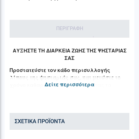
ΠΕΡΙΓΡΑΦΉ
ΑΥΞΗΣΤΕ ΤΗ ΔΙΑΡΚΕΙΑ ΖΩΗΣ ΤΗΣ ΨΗΣΤΑΡΙΑΣ
ΣΑΣ
Προστατεύστε τον κάδο περισυλλογής
λίπους της ψησταριάς σας, και μειώστε το
Δείτε περισσότερα
χρόνο καθαρισμού
χρησιμοποιώντας τα
αναλώσιμα καλύμματα προστασίας,
σχεδιασμένη για
απόλυτη εφαρμογή επάνω
στον ανοξείδωτο λιποσυλλέκτη.
Πλέον το
λίπος και οι ζωμοί που θα στάζουν από το
ΣΧΕΤΙΚΆ ΠΡΟΪΌΝΤΑ
φαγητό θα καταλήγουν στο προστατευτικό
κάλυμμα το οποίο έπειτα μπορείτε να
καθαρίσετε εύκολα ή να το αντικαταστήσετε με