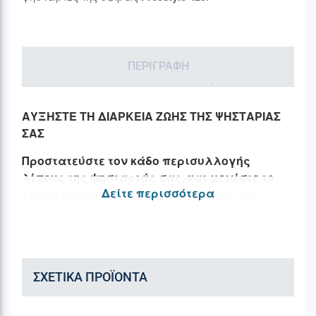
ΠΕΡΙΓΡΑΦΉ
ΑΥΞΗΣΤΕ ΤΗ ΔΙΑΡΚΕΙΑ ΖΩΗΣ ΤΗΣ ΨΗΣΤΑΡΙΑΣ
ΣΑΣ
Προστατεύστε τον κάδο περισυλλογής
λίπους της ψησταριάς σας, και μειώστε το
Δείτε περισσότερα
χρόνο καθαρισμού
χρησιμοποιώντας τα
αναλώσιμα καλύμματα προστασίας,
σχεδιασμένη για
απόλυτη εφαρμογή επάνω
στον πορσελανοποιημένο
λιποσυλλέκτη.
Πλέον το λίπος και οι ζωμοί που
ΣΧΕΤΙΚΆ ΠΡΟΪΌΝΤΑ
θα στάζουν από το φαγητό θα καταλήγουν στο
προστατευτικό κάλυμμα το οποίο έπειτα
μπορείτε να καθαρίσετε εύκολα ή να το