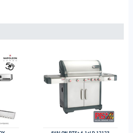
ΟΥ
AVALON PTS+ 6.1+LD 12123