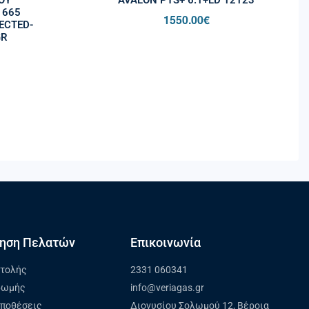
 665
1550.00
€
ECTED-
GR
ηση Πελατών
Επικοινωνία
στολής
2331 060341
ρωμής
info@veriagas.gr
ϋποθέσεις
Διονυσίου Σολωμού 12, Βέροια