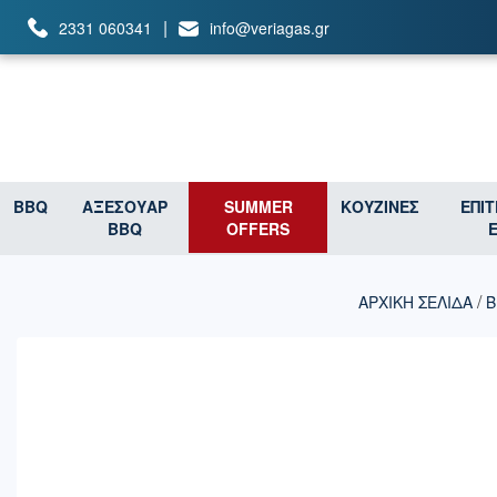
|
2331 060341
info@veriagas.gr
BBQ
ΑΞΕΣΟΥΑΡ
SUMMER
ΚΟΥΖΙΝΕΣ
ΕΠΙ
BBQ
OFFERS
/
ΑΡΧΙΚΉ ΣΕΛΊΔΑ
B