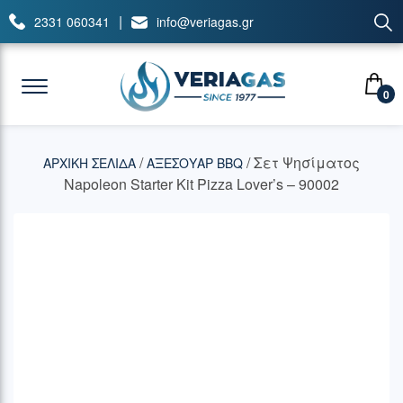
|
2331 060341
info@veriagas.gr
0
/
/ Σετ Ψησίματος
ΑΡΧΙΚΉ ΣΕΛΊΔΑ
ΑΞΕΣΟΥΑΡ BBQ
Napoleon Starter Kit Pizza Lover’s – 90002