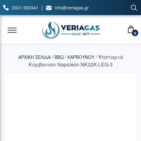
|
2331 060341
info@veriagas.gr
0
/
/
/ Ψησταριά
ΑΡΧΙΚΉ ΣΕΛΊΔΑ
BBQ
ΚΑΡΒΟΥΝΟΥ
Κάρβουνου Napoleon NK22K-LEG-3