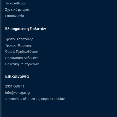
Το καλάθι μου
θερμόμετρο που είναι ενσωματωμένο στο
Σχετικά με εμάς
καπάκι της.
Επικοινωνία
Εξυπηρέτηση Πελατών
Τρόποι Αποστολής
Τρόποι Πληρωμής
Όροι & Προϋποθέσεις
Προσωπικά Δεδομένα
Πολιτική Επιστροφών
Επικοινωνία
2331 060341
info@veriagas.gr
ΣΥΣΤΗΜΑ ΔΙΑΧΕΙΡΙΣΗΣ ΘΕΡΜΟΤΗΤΑΣ VORTEX
Διονυσίου Σολωμού 12, Βέροια Ημαθίας
Η κυκλοφορία της θερμότητας καθώς η βέλτιστη
απόδοση των κάρβουνων επιτυγχάνεται με το