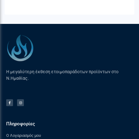
καπνίσματος με ευκολία και επίσης είναι
ιδιαίτερα εύκολες στη συντήρηση.
Η μεγαλύτερη έκθεση ετοιμοπαράδοτων προϊόντων στο
Ν.Ημαθίας.
ΘΕΡΜΟΜΕΤΡΟ ACCU-PROBE ΕΝΣΩΜΑΤΩΜΕΝΟ
ΣΤΟ ΚΑΠΑΚΙ
Πληροφορίες
Ο απόλυτος έλεγχος της θερμοκρασίας στη
Ο Λογαριασμός μου
ψησταριά παρέχεται με το υψήλης ακρίβειας