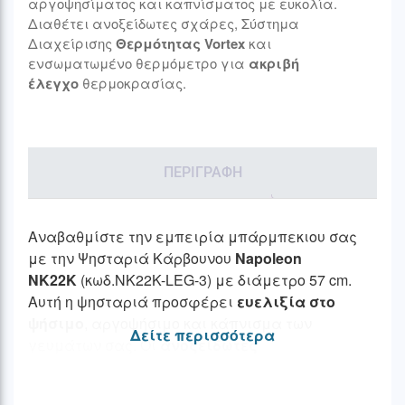
αργοψησίματος και καπνίσματος με ευκολία.
Διαθέτει ανοξείδωτες σχάρες, Σύστημα
Διαχείρισης
Θερμότητας Vortex
και
ενσωματωμένο θερμόμετρο για
ακριβή
έλεγχο
θερμοκρασίας.
ΠΕΡΙΓΡΑΦΉ
Αναβαθμίστε την εμπειρία μπάρμπεκιου σας
με την Ψησταριά Κάρβουνου
Napoleon
NK22K
(κωδ.NK22K-LEG-3) με διάμετρο 57 cm.
Αυτή η ψησταριά προσφέρει
ευελιξία στο
ψήσιμο
, αργοψήσιμο και κάπνισμα των
Δείτε περισσότερα
γευμάτων σας. Οι
ανοξείδωτες
σχάρες
θερμαίνονται γρήγορα και απαιτούν
ελάχιστη συντήρηση, ενώ η
αρθρωτή τους