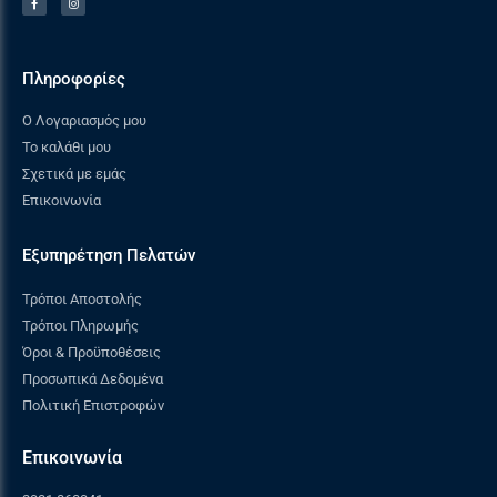
θερμόμετρο που είναι ενσωματωμένο στο
καπάκι της.
Πληροφορίες
Ο Λογαριασμός μου
Το καλάθι μου
Σχετικά με εμάς
Επικοινωνία
Εξυπηρέτηση Πελατών
Τρόποι Αποστολής
Τρόποι Πληρωμής
Όροι & Προϋποθέσεις
Προσωπικά Δεδομένα
ΠΤΥΣΣΟΜΕΝΟ ΠΛΑΪΝΟ ΡΑΦΙ
Πολιτική Επιστροφών
Η ψησταριά διαθέτει πτυσσόμενο πλαϊνό ράφι
Επικοινωνία
που προσφέρει άνετο χώρο προετοιμασίας και
αποθηκευτικούς χώρους για τα εργαλεία σας.