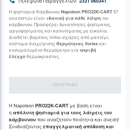
Τηλέφωνο Παραγγελιών:
2331 060341
Η ψησταριά Κάρβουνου
Napoleon PRO22K-CART
57
εκατοστών είναι
ιδανική για κάθε λάτρη
του
κάρβουνου. Προσφέρει δυνατότητες ψησίματος,
αργοψησίματος και καπνίσματος με ευκολία.
Διαθέτει βαρέους τύπου σχάρες από μαντέμι,
σύστημα διαχείρισης
Θερμότητας Vortex
και
ενσωματωμένο θερμόμετρο για
ακριβή
έλεγχο
θερμοκρασίας.
ΠΕΡΙΓΡΑΦΉ
Η Napoleon
PRO22K-CART
με βάση είναι
η
απόλυτη ψησταριά για τους λάτρεις του
κάρβουνου
που αναζητούν ποιότητα και άνεση!
Συνδυάζοντας
επαγγελματική απόδοση και