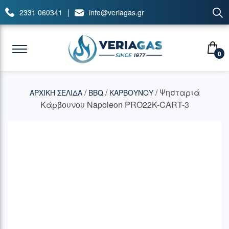
|
2331 060341
info@veriagas.gr
0
/
/
/ Ψησταριά
ΑΡΧΙΚΉ ΣΕΛΊΔΑ
BBQ
ΚΑΡΒΟΥΝΟΥ
Κάρβουνου Napoleon PRO22K-CART-3