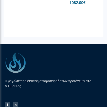
1082.00
€
διαρροής
Τύπος / ισχύς
1 ταχεία αερίου / 2,80 kW
εστίας πίσω
αριστερά
Τύπος / ισχύς
1 βοηθητική αερίου /
εστίας μπροστά
1,10kW
αριστερά
Τύπος / ισχύς
1 διπλής φλόγας αερίου
εστίας στο κέντρο
WOK – 3,70kW
Τύπος / ισχύς
1 ταχεία αερίου / 2,80 kW
Η μεγαλύτερη έκθεση ετοιμοπαράδοτων προϊόντων στο
εστίας πίσω
Ν.Ημαθίας.
δεξιά
Τύπος / ισχύς
1 κανονική αερίου / 1,75kW
εστίας μπροστά