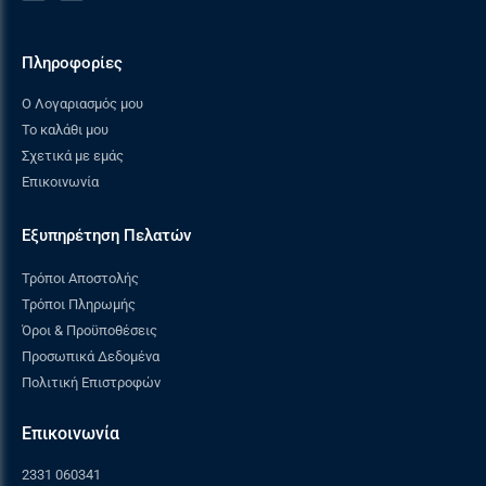
δεξιά
Πληροφορίες
Φούρνος
Ο Λογαριασμός μου
Το καλάθι μου
Τύπος φούρνου
Φούρνος αερίου με αέρα
MultiGAS
Σχετικά με εμάς
Επικοινωνία
Τρόποι ψησίματος
4
Εξυπηρέτηση Πελατών
Χειρισμός
1 περιστρεφόμενος
Τρόποι Αποστολής
επιλογέας για
Τρόποι Πληρωμής
ενεργοποίηση του κάτω
Όροι & Προϋποθέσεις
καυστήρα φούρνου και
Προσωπικά Δεδομένα
θερμοστάτης + 3
πιεζόμενοι διακόπτες για
Πολιτική Επιστροφών
ενεργοποίηση
ανεμιστήρα, ηλεκτρικού
Επικοινωνία
γκριλ και λυχνίας
φωτισμού
2331 060341