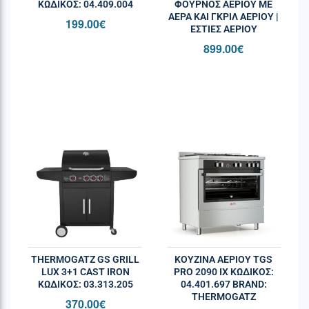
επιλογείς
ΚΩΔΙΚΌΣ: 04.409.004
ΦΟΥΡΝΟΣ ΑΕΡΙΟΥ ΜΕ
ΑΕΡΑ ΚΑΙ ΓΚΡΙΛ ΑΕΡΙΟΥ |
199.00
€
ΕΣΤΙΕΣ ΑΕΡΙΟΥ
Επιφάνεια
Ανοξείδωτη
899.00
€
εστιών
Επιφάνεια
Σχάρες χυτοσιδήρου από
μαγειρέματος
ενισχυμένο κράμα
Υλικό
Ντουραλουμίνιο –
διασπορέων
διασπορείς 3ης γενιάς
Υλικό καπάκια
Χυτοσίδηρος
διασπορέων
Ανάφλεξη
Ναι
ηλεκτρονική με
THERMOGATZ GS GRILL
ΚΟΥΖΙΝΑ ΑΕΡΙΟΥ TGS
ένα χέρι
LUX 3+1 CAST IRON
PRO 2090 IX ΚΩΔΙΚΌΣ:
ΚΩΔΙΚΌΣ: 03.313.205
04.401.697 BRAND:
THERMOGATZ
370.00
€
Ασφάλειες
Ναι