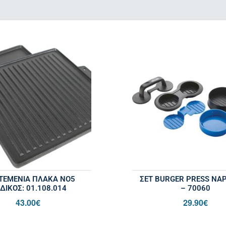
ΕΜΕΝΙΑ ΠΛΑΚΑ ΝΟ5
ΣΕΤ BURGER PRESS NA
ΔΙΚΌΣ: 01.108.014
– 70060
43.00
€
29.90
€