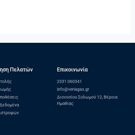
ηση Πελατών
Επικοινωνία
στολής
2331 060341
ρωμής
info@veriagas.gr
ϋποθέσεις
Διονυσίου Σολωμού 12, Βέροια
Ημαθίας
Δεδομένα
πιστροφών