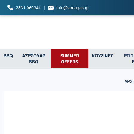
|
2331 060341
info@veriagas.gr
BBQ
ΑΞΕΣΟΥΑΡ
SUMMER
ΚΟΥΖΙΝΕΣ
ΕΠΙ
BBQ
OFFERS
ΑΡΧΙ