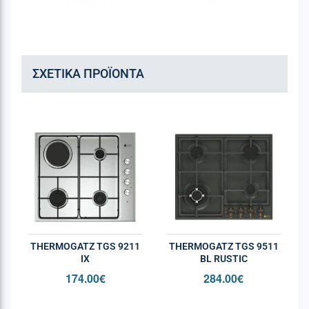
προϊόντων
Χώρα κατασκευής
Ιταλία
ΣΧΕΤΙΚΆ ΠΡΟΪΌΝΤΑ
Εστίες μαγειρέματος
Τύπος εστιών
Αερίου
Αριθμός χώρων
1
μαγειρέματος
Αριθμός ζωνών
1
μαγειρέματος
THERMOGATZ TGS 9211
THERMOGATZ TGS 9511
Χειρισμός
Περιστρεφόμενοι
IX
BL RUSTIC
επιλογείς
174.00
€
284.00
€
Επιφάνεια εστιών
Ανοξείδωτη