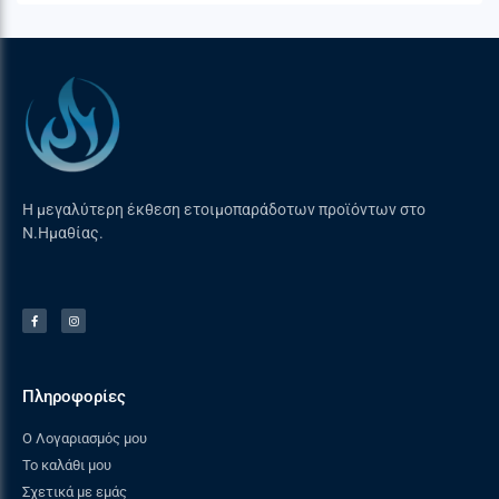
Ασφάλειες διαρροής
Ναι
Τύπος / ισχύς εστίας
1 καυστήρας διπλής
στο κέντρο
φλόγας WOK / 4,00kW
Τύπος / ισχύς εστίας
–
πίσω δεξιά
Η μεγαλύτερη έκθεση ετοιμοπαράδοτων προϊόντων στο
Ν.Ημαθίας.
Τύπος / ισχύς εστίας
–
μπροστά δεξιά
Εμφάνιση / Λειτουργικότητα
Πληροφορίες
Υλικό – χρώμα
Ασημένιοι με
επιλογέων
μεταλλικό φινίρισμα
Ο Λογαριασμός μου
Το καλάθι μου
Εξοπλισμός / Εξαρτήματα
Σχετικά με εμάς