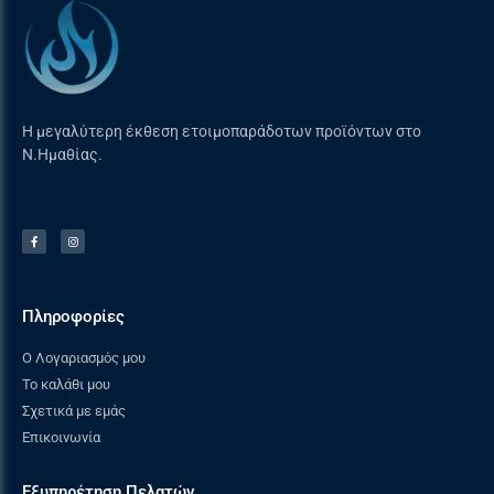
Τύπος / ισχύς εστίας
1 διπλής φλόγας
στο κέντρο
αερίου WOK / 4,00kW
Τύπος / ισχύς εστίας
1 ταχεία αερίου /
πίσω δεξιά
3,00kW
Η μεγαλύτερη έκθεση ετοιμοπαράδοτων προϊόντων στο
Ν.Ημαθίας.
Τύπος / ισχύς εστίας
1 βοηθητική αερίου /
μπροστά δεξιά
1,0kW
Εμφάνιση / Λειτουργικότητα
Πληροφορίες
Υλικό – χρώμα
Μεταλλικοί μασίφ
επιλογέων
ασημένιοι
Ο Λογαριασμός μου
Το καλάθι μου
Εξοπλισμός / Εξαρτήματα
Σχετικά με εμάς
Επικοινωνία
Σχάρα στήριξης
πρόσθετος
σκεύους WOK
εξοπλισμός
Εξυπηρέτηση Πελατών