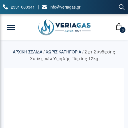
|
2331 060341
info@veriagas.gr
0
/
/ Σετ Σύνδεσης
ΑΡΧΙΚΉ ΣΕΛΊΔΑ
ΧΩΡΊΣ ΚΑΤΗΓΟΡΊΑ
Συσκευών Υψηλής Πίεσης 12kg