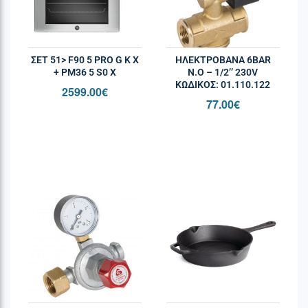
ΣΕΤ 51> F90 5 PRO G K X
ΗΛΕΚΤΡΟΒΑΝΑ 6BAR
+ PM36 5 S0 X
Ν.Ο – 1/2’’ 230V
ΚΩΔΙΚΌΣ: 01.110.122
2599.00
€
77.00
€