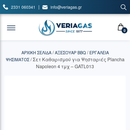
|
2331 060341
info@veriagas.gr
0
/
/
ΑΡΧΙΚΉ ΣΕΛΊΔΑ
ΑΞΕΣΟΥΑΡ BBQ
ΕΡΓΑΛΕΙΑ
/ Σετ Καθαρισμού για Ψησταριές Plancha
ΨΗΣΙΜΑΤΟΣ
Napoleon 4 τμχ – GATL013