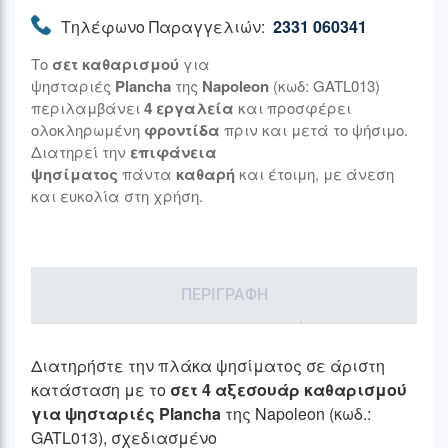
Τηλέφωνο Παραγγελιών:
2331 060341
Το
σετ καθαρισμού
για
ψησταριές
Plancha
της
Napoleon
(κωδ: GATL013)
περιλαμβάνει
4 εργαλεία
και προσφέρει
ολοκληρωμένη
φροντίδα
πριν και μετά το ψήσιμο.
Διατηρεί την
επιφάνεια
ψησίματος
πάντα
καθαρή
και έτοιμη, με άνεση
και ευκολία στη χρήση.
ΠΕΡΙΓΡΑΦΉ
Διατηρήστε την πλάκα ψησίματος σε άριστη
κατάσταση με το
σετ 4 αξεσουάρ καθαρισμού
για ψησταριές Plancha
της Napoleon (κωδ.:
GATL013), σχεδιασμένο