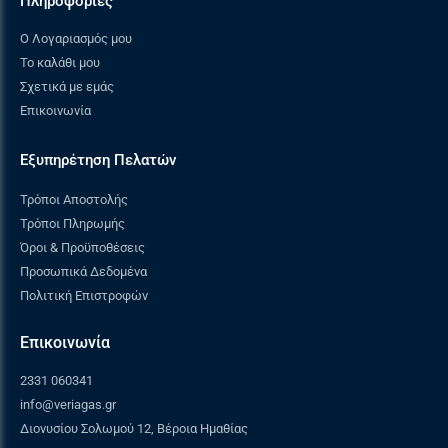
Πληροφορίες
Μήκος: 43,9cm
Ο Λογαριασμός μου
Πλάτος: 9.40cm
Το καλάθι μου
Σχετικά με εμάς
Ύψος: 7.6cm
Επικοινωνία
Βάρος:0.36kg
Εξυπηρέτηση Πελατών
Στοιχεία Επικοινωνίας ( Γενική Ασφάλεια
Προϊόντων
GPSR
) :
Τρόποι Αποστολής
Τρόποι Πληρωμής
Napoleon – Wolf Steel Europe B.V.
Όροι & Προϋποθέσεις
Προσωπικά Δεδομένα
De Riemsdijk 22
Πολιτική Επιστροφών
4004LC – Tiel, The Netherlands
Επικοινωνία
eu.info@napoleon.com
2331 060341
+31 85 588 655
info@veriagas.gr
Διονυσίου Σολωμού 12, Βέροια Ημαθίας