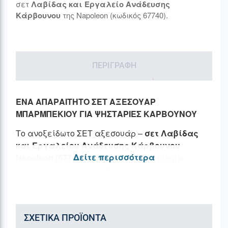
σετ
Λαβίδας και Εργαλείο Ανάδευσης
Κάρβουνου
της Napoleon (κωδικός 67740).
ΠΕΡΙΓΡΑΦΉ
ΕΝΑ ΑΠΑΡΑΙΤΗΤΟ ΣΕΤ ΑΞΕΣΟΥΑΡ
ΜΠΑΡΜΠΕΚΙΟΥ ΓΙΑ ΨΗΣΤΑΡΙΕΣ ΚΑΡΒΟΥΝΟΥ
Το ανοξείδωτο ΣΕΤ αξεσουάρ –
σετ Λαβίδας
και Εργαλείου Ανάδευσης Κάρβουνου
Δείτε περισσότερα
Napoleon (67740)
σας δίνει τη δυνατότητα
να
χειρίζεστε τα κάρβουνα και τις στάχτες
στη σχάρα με απόλυτη ασφάλεια
.Με μήκος
63,5 cm ο αναδευτήρας
σας επιτρέπει να
μετακινείτε αναμμένα κάρβουνα
με
ΣΧΕΤΙΚΆ ΠΡΟΪΌΝΤΑ
ακρίβεια, ενώ η λαβίδα 50,8 cm προσφέρει