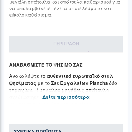
μεγάλη σπάτουλα και σπάτουλα καθαρισμού για
να απολαμβάνετε τέλεια αποτελέσματα και
εύκολο καθάρισμα.
ΠΕΡΙΓΡΑΦΉ
ΑΝΑΒΑΘΜΙΣΤΕ ΤΟ ΨΗΣΙΜΟ ΣΑΣ
Ανακαλύψτε το
αυθεντικό ευρωπαϊκό στυλ
ψησίματος
με το
Σετ Εργαλείων Plancha
δύο
τεμαχίων. Η μεγάλου μεγέθους σπάτουλα
Δείτε περισσότερα
σχεδιάστηκε για να χειρίζεται
με
άνεση
και
ακρίβεια
κάθε είδους φαγητό
ενώ η σπάτουλα καθαρισμού με εργονομική
κατασκευή,
εξασφαλίζει
εύκολο
και
γρήγορο
καθάρισμα
με
ΣΧΕΤΙΚΆ ΠΡΟΪΌΝΤΑ