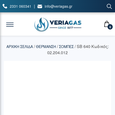
|
2331 060341
info@veriagas.gr
0
/
/
/ SB 640 Κωδικός:
ΑΡΧΙΚΉ ΣΕΛΊΔΑ
ΘΕΡΜΑΝΣΗ
ΣΟΜΠΕΣ
02.204.012