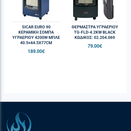
SICAR EURO 90
ΘΕΡΜΆΣΤΡΑ ΥΓΡΑΕΡΊΟΥ
ΚΕΡΑΜΙΚΉ ΣΌΜΠΑ
TG-FLD-4.2KW BLACK
ΥΓΡΑΕΡΊΟΥ 4200W ΜΠΛΕ
ΚΩΔΙΚΌΣ: 02.204.069
40.5×44.5X77CM
79.00
€
189.00
€