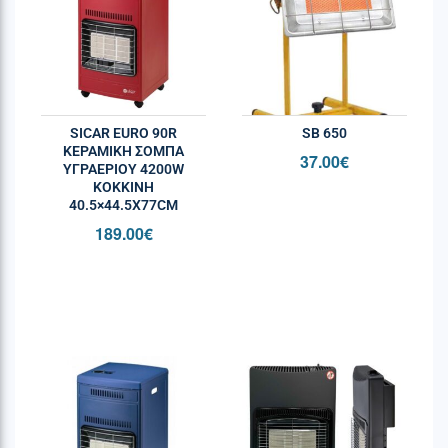
SICAR EURO 90R
SB 650
ΚΕΡΑΜΙΚΉ ΣΌΜΠΑ
37.00
€
ΥΓΡΑΕΡΊΟΥ 4200W
ΚΌΚΚΙΝΗ
40.5×44.5X77CM
189.00
€