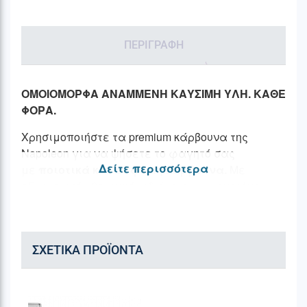
ΠΕΡΙΓΡΑΦΉ
ΟΜΟΙΟΜΟΡΦΑ ΑΝΑΜΜΕΝΗ ΚΑΥΣΙΜΗ ΥΛΗ. ΚΑΘΕ
ΦΟΡΑ.
Χρησιμοποιήστε τα premium κάρβουνα της
Napoleon για να ψήσετε το φαγητό σας
Δείτε περισσότερα
με
ποιοτικά και ασφαλή κάρβουνα.
Με
εξαιρετικές θερμικές ιδιότητες, τα ομοιόμορφα
κομμένα κάρβουνα της Napoleon θα σας
βοηθήσουν να ψήσετε με ομοιόμορφη κατανομή
της θερμότητας στην ψησταριά σας.
ΣΧΕΤΙΚΆ ΠΡΟΪΌΝΤΑ
ΣΧΕΔΙΑΣΜΕΝΟ ΓΙΑ ΛΕΙΤΟΥΡΓΙΚΟΤΗΤΑ, ΑΝΕΣΗ
ΚΑΙ ΠΟΙΟΤΙΚΟ ΨΗΣΙΜΟ
Τα premium κάρβουνα της Napoleon