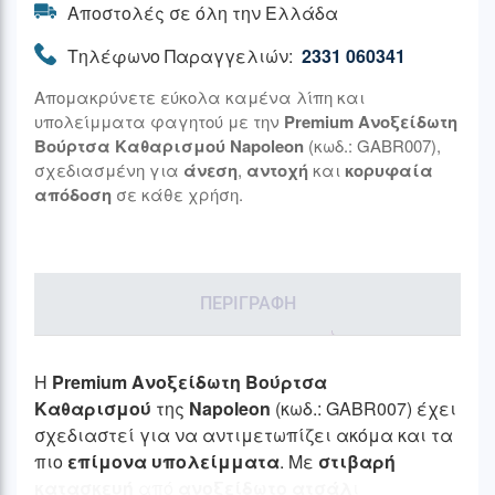
Αποστολές σε όλη την Ελλάδα
Τηλέφωνο Παραγγελιών:
2331 060341
Απομακρύνετε εύκολα καμένα λίπη και
υπολείμματα φαγητού με την
Premium Ανοξείδωτη
Βούρτσα Καθαρισμού Napoleon
(κωδ.: GABR007),
σχεδιασμένη για
άνεση
,
αντοχή
και
κορυφαία
απόδοση
σε κάθε χρήση.
ΠΕΡΙΓΡΑΦΉ
Η
Premium Ανοξείδωτη Βούρτσα
Καθαρισμού
της
Napoleon
(κωδ.: GABR007) έχει
σχεδιαστεί για να αντιμετωπίζει ακόμα και τα
πιο
επίμονα υπολείμματα
. Με
στιβαρή
κατασκευή
από
ανοξείδωτο ατσάλ
ι