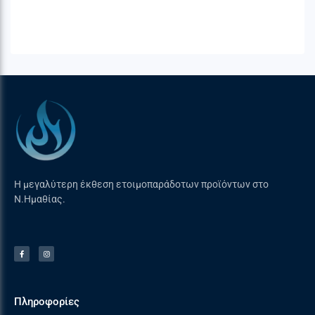
Στοιχεία Επικοινωνίας ( Γενική Ασφάλεια
Προϊόντων
GPSR
) :
Napoleon – Wolf Steel Europe B.V.
De Riemsdijk 22
4004LC – Tiel, The Netherlands
eu.info@napoleon.com
+31 85 588 655
Η μεγαλύτερη έκθεση ετοιμοπαράδοτων προϊόντων στο
Ν.Ημαθίας.
Πληροφορίες