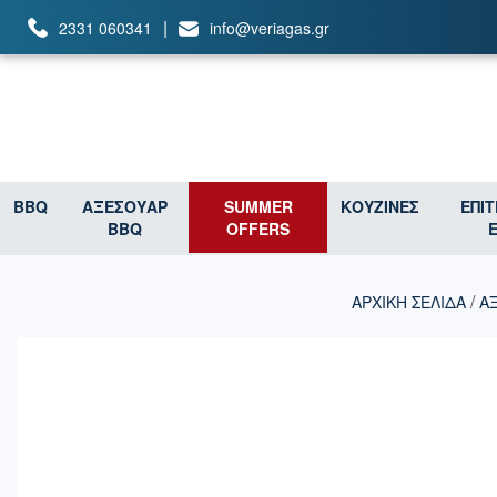
|
2331 060341
info@veriagas.gr
BBQ
ΑΞΕΣΟΥΑΡ
SUMMER
ΚΟΥΖΙΝΕΣ
ΕΠΙ
BBQ
OFFERS
/
ΑΡΧΙΚΉ ΣΕΛΊΔΑ
Α