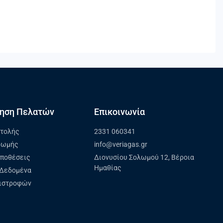
ηση Πελατών
Επικοινωνία
στολής
2331 060341
ρωμής
info@veriagas.gr
ϋποθέσεις
Διονυσίου Σολωμού 12, Βέροια
Ημαθίας
Δεδομένα
πιστροφών