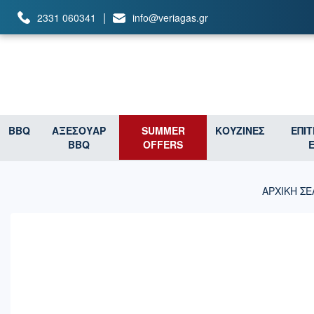
|
2331 060341
info@veriagas.gr
BBQ
ΑΞΕΣΟΥΑΡ
SUMMER
ΚΟΥΖΙΝΕΣ
ΕΠΙ
BBQ
OFFERS
ΑΡΧΙΚΉ ΣΕ