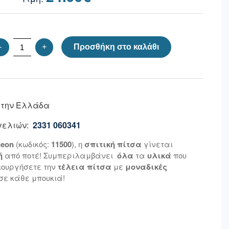
-
+
Προσθήκη στο καλάθι
 την Ελλάδα
ελιών:
2331 060341
leon
(κωδικός:
11500
), η
σπιτική πίτσα
γίνεται
ή
από ποτέ! Συμπεριλαμβάνει
όλα
τα
υλικά
που
ιουργήσετε την
τέλεια πίτσα
με
μοναδικές
σε κάθε μπουκιά!