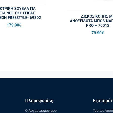
ΚΤΡΙΚΉ ΣΟΎΒΛΑ ΓΙΑ
ΤΑΡΙΈΣ ΤΗΣ ΣΕΙΡΆΣ
ΔΊΣΚΟΣ ΚΟΠΉΣ Μ
EON FREESTYLE- 69302
ΑΝΟΞΕΊΔΩΤΑ ΜΠΟΛ NA
179.90
€
PRO – 70012
79.90
€
Πληροφορίες
Εξυπηρέτ
Ο Λογαριασμός μου
Τρόποι Απο