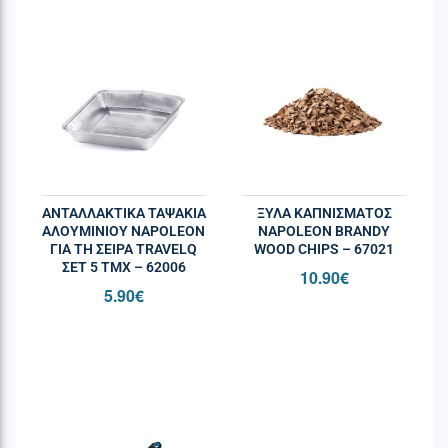
απογειώσει τα πιάτα σας προσφέροντας
μία
αξέχαστη γευστική εμπειρία
.
ΑΝΤΑΛΛΑΚΤΙΚΆ ΤΑΨΆΚΙΑ
ΞΎΛΑ ΚΑΠΝΊΣΜΑΤΟΣ
ΑΛΟΥΜΙΝΊΟΥ NAPOLEON
NAPOLEON BRANDY
ΓΙΑ ΤΗ ΣΕΙΡΆ TRAVELQ
WOOD CHIPS – 67021
ΣΕΤ 5 ΤΜΧ – 62006
10.90
€
5.90
€