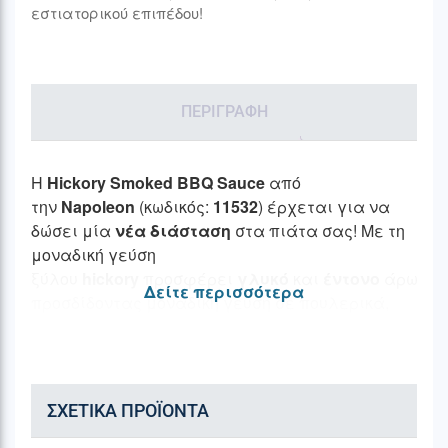
εστιατορικού επιπέδου!
ΠΕΡΙΓΡΑΦΉ
Η
Hickory Smoked BBQ Sauce
από
την
Napoleon
(κωδικός:
11532
) έρχεται για να
δώσει μία
νέα διάσταση
στα πιάτα σας! Με τη
μοναδική γεύση
ξύλου
hickory
προσφέρει
γλυκό
και
έντονο
άρωμα
Δείτε περισσότερα
προσδίδοντας μοναδική γεύση σε πουλερικά,
άγριο κρέας και χοιρινό. Το
ξύλο hickory
, με το
χαρακτηριστικό του
καπνιστό άρωμα
, σε
συνδυασμό με το
bourbon ουίσκι
, ενισχύει
τη
φυσική γεύση
του φαγητού σας, κάνοντάς το
ΣΧΕΤΙΚΆ ΠΡΟΪΌΝΤΑ
πιο
πλούσιο
και
αρωματικό
. Ιδανική
ως
μαρινάδα
ή
ντιπ
, αυτή η σάλτσα θα