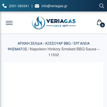
|
2331 060341
info@veriagas.gr
0
/
/
ΑΡΧΙΚΉ ΣΕΛΊΔΑ
ΑΞΕΣΟΥΑΡ BBQ
ΕΡΓΑΛΕΙΑ
/ Napoleon Hickory Smoked BBQ Sauce –
ΨΗΣΙΜΑΤΟΣ
11532