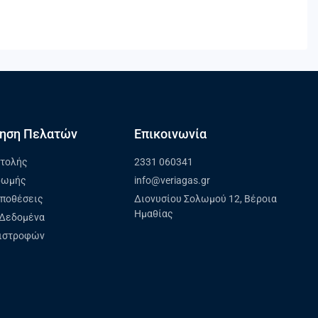
ηση Πελατών
Επικοινωνία
στολής
2331 060341
ρωμής
info@veriagas.gr
ϋποθέσεις
Διονυσίου Σολωμού 12, Βέροια
Ημαθίας
Δεδομένα
πιστροφών