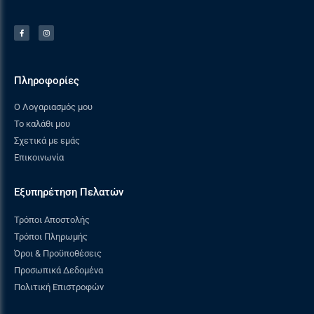
Εύκολη τοποθέτηση και αφαίρεση
Συμβατή με τη σειρά Kamado Big Joe και
άλλες κεραμικές στρογγυλές ψησταριές
κάρβουνου 62cm.
Πληροφορίες
Ο Λογαριασμός μου
Το καλάθι μου
Σχετικά με εμάς
Επικοινωνία
Εξυπηρέτηση Πελατών
Τρόποι Αποστολής
Τρόποι Πληρωμής
Όροι & Προϋποθέσεις
Προσωπικά Δεδομένα
Πολιτική Επιστροφών