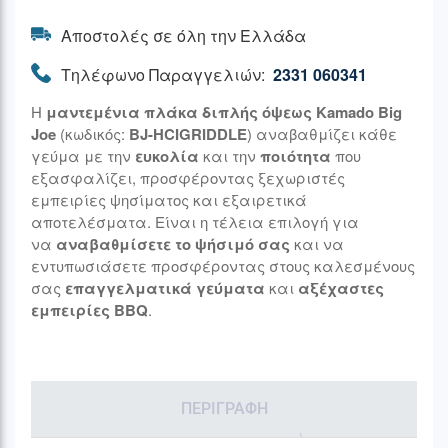
Αποστολές σε όλη την Ελλάδα
Τηλέφωνο Παραγγελιών:
2331 060341
Η
μαντεμένια πλάκα διπλής όψεως
Kamado Big
Joe
(κωδικός:
BJ-HCIGRIDDLE
) αναβαθμίζει κάθε
γεύμα με την
ευκολία
και την
ποιότητα
που
εξασφαλίζει, προσφέροντας ξεχωριστές
εμπειρίες ψησίματος και εξαιρετικά
αποτελέσματα. Είναι η τέλεια επιλογή για
να
αναβαθμίσετε το ψήσιμό σας
και να
εντυπωσιάσετε προσφέροντας στους καλεσμένους
σας
επαγγελματικά γεύματα
και
αξέχαστες
εμπειρίες BBQ
.
ΠΕΡΙΓΡΑΦΉ