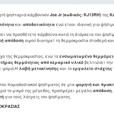
ρητή ψησταριά κάρβουνου
Joe Jr (κωδικός: KJ13RH)
της
K
τότητα
και
αποδοτικότητα
ενώ είναι ιδανική για ψήσιμ
ει να προσθέτετε κάρβουνα κατά τη διάρκεια του ψησίμ
κή απόδοση
αφού διατηρεί τη θερμοκρασία σταθερή και
χο της θερμοκρασίας, ενώ το
ενσωματωμένο θερμόμετ
τήρας θερμότητας από κεραμικό υλικό
βελτιώνει την
ε φορά.
Η
λαβή μετακίνησης
και το
εργαλείο στάχτης
του παραδοσιακού ψησίματος σε μία
φορητή και πρακτ
αρά το μικρό της μέγεθος, προσφέρει μεγάλη
απόδοση
,
γή
για τους λάτρεις του ψησίματος.
ΜΟΚΡΑΣΙΑΣ