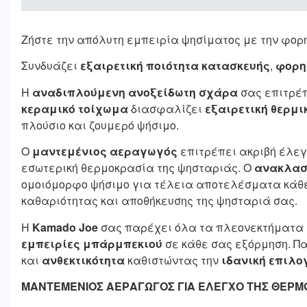
Ζήστε την απόλυτη εμπειρία ψησίματος με την φο
Συνδυάζει
εξαιρετική ποιότητα κατασκευής
,
φορη
Η
αναδιπλούμενη ανοξείδωτη σχάρα
σας επιτρέπ
κεραμικό τοίχωμα
διασφαλίζει
εξαιρετική θερμι
πλούσιο και ζουμερό ψήσιμο.
Ο
μαντεμένιος αεραγωγός
επιτρέπει ακριβή έλεγ
εσωτερική θερμοκρασία της ψησταριάς. Ο
ανακλασ
ομοιόμορφο ψήσιμο για τέλεια αποτελέσματα κάθ
καθαριότητας και αποθήκευσης της ψησταριά σας.
Η
Kamado Joe
σας παρέχει όλα τα πλεονεκτήματα 
εμπειρίες μπάρμπεκιού
σε κάθε σας εξόρμηση. Π
και
ανθεκτικότητα
καθιστώντας την
ιδανική επιλο
ΜΑΝΤΕΜΕΝΙΟΣ ΑΕΡΑΓΩΓΟΣ ΓΙΑ ΕΛΕΓΧΟ ΤΗΣ ΘΕΡ