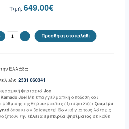
649.00
€
-
+
Προσθήκη στο καλάθι
 την Ελλάδα
ελιών:
2331 060341
 κεραμική ψησταριά
Joe
ς
Kamado Joe
! Με επαγγελματική απόδοση και
ι ρύθμισης της θερμοκρασίας εξασφαλίζει
ζουμερό
γητό
όπου κι αν βρίσκεστε! Ιδανική για τους λάτρεις
ναζητούν την
τέλεια εμπειρία ψησίματος
σε κάθε