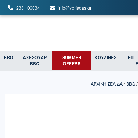
|
2331 060341
info@veriagas.gr
BBQ
ΑΞΕΣΟΥΑΡ
SUMMER
ΚΟΥΖΙΝΕΣ
ΕΠΙ
BBQ
OFFERS
/
ΑΡΧΙΚΉ ΣΕΛΊΔΑ
BBQ