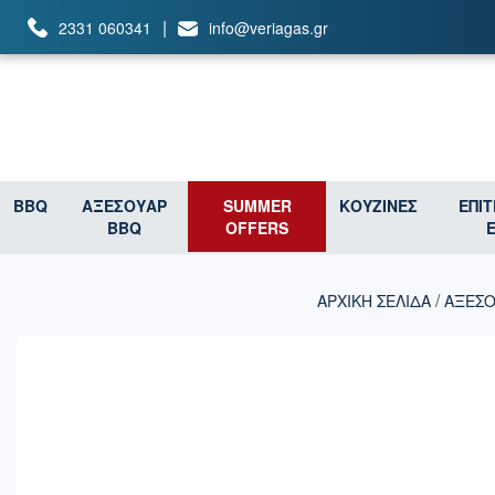
|
2331 060341
info@veriagas.gr
BBQ
ΑΞΕΣΟΥΑΡ
SUMMER
ΚΟΥΖΙΝΕΣ
ΕΠΙ
BBQ
OFFERS
/
ΑΡΧΙΚΉ ΣΕΛΊΔΑ
ΑΞΕΣΟ