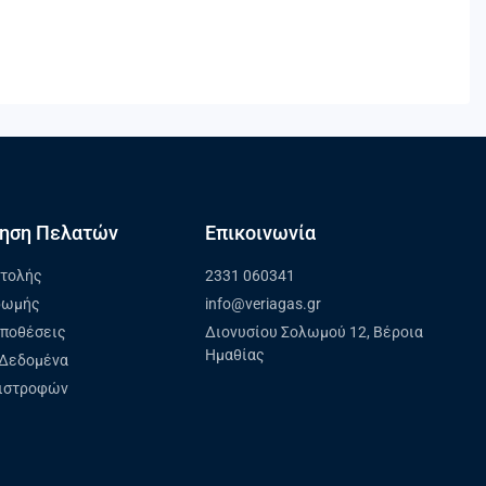
ηση Πελατών
Επικοινωνία
στολής
2331 060341
ρωμής
info@veriagas.gr
ϋποθέσεις
Διονυσίου Σολωμού 12, Βέροια
Ημαθίας
Δεδομένα
πιστροφών