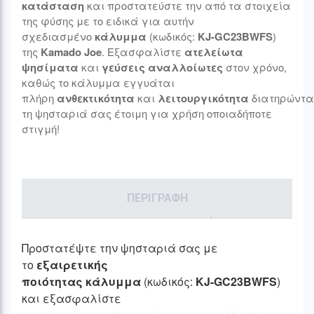
κατάσταση
και προστατεύστε την από τα στοιχεία
της φύσης με το ειδικά για αυτήν
σχεδιασμένο
κάλυμμα
(κωδικός:
KJ-GC23BWFS
)
της
Kamado Joe
. Εξασφαλίστε
ατελείωτα
ψησίματα
και
γεύσεις αναλλοίωτες
στον χρόνο,
καθώς το κάλυμμα εγγυάται
πλήρη
ανθεκτικότητα
και
λειτουργικότητα
διατηρώντα
τη ψησταριά σας έτοιμη για χρήση οποιαδήποτε
στιγμή!
ΠΕΡΙΓΡΑΦΉ
Προστατέψτε την ψησταριά σας με
το
εξαιρετικής
ποιότητας
κάλυμμα
(κωδικός:
KJ-GC23BWFS
)
και εξασφαλίστε