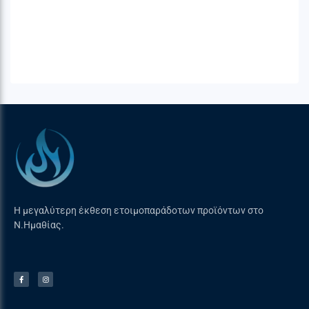
Σχεδιασμένο με τεχνολογία ανθεκτική στην
υπεριώδη ακτινοβολία (UV) για να περιορίζεται
η φθορά και η βλάβη από τον ήλιο.
Αδιάβροχο, αντιανεμικό και ανθεκτικό στο χιόνι.
Κάλυμμα πλήρους μήκους για προστασία
ολόκληρης της ψησταριάς.
Κλασικό μέγεθος: Συμβατό με τις σειρές
Kamado Classic Joe, Kamado Konnected Joe και
άλλες κεραμικές στρογγυλές ψησταριές
κάρβουνου 47cm.
Η μεγαλύτερη έκθεση ετοιμοπαράδοτων προϊόντων στο
Ν.Ημαθίας.