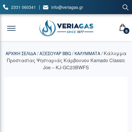
|
2331 060341
info@veriagas.gr
0
/
/
/ Κάλυμμα
ΑΡΧΙΚΉ ΣΕΛΊΔΑ
ΑΞΕΣΟΥΑΡ BBQ
ΚΑΛΥΜΜΑΤΑ
Προστασίας Ψησταριάς Κάρβουνου Kamado Classic
Joe – KJ-GC23BWFS