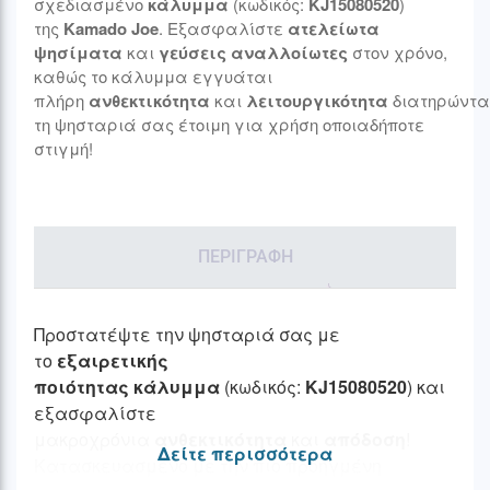
σχεδιασμένο
κάλυμμα
(κωδικός:
KJ15080520
)
της
Kamado Joe
. Εξασφαλίστε
ατελείωτα
ψησίματα
και
γεύσεις αναλλοίωτες
στον χρόνο,
καθώς το κάλυμμα εγγυάται
πλήρη
ανθεκτικότητα
και
λειτουργικότητα
διατηρώντα
τη ψησταριά σας έτοιμη για χρήση οποιαδήποτε
στιγμή!
ΠΕΡΙΓΡΑΦΉ
Προστατέψτε την ψησταριά σας με
το
εξαιρετικής
ποιότητας
κάλυμμα
(κωδικός:
KJ15080520
) και
εξασφαλίστε
μακροχρόνια
ανθεκτικότητα
και
απόδοση
!
Δείτε περισσότερα
Κατασκευασμένο με την πιο προηγμένη