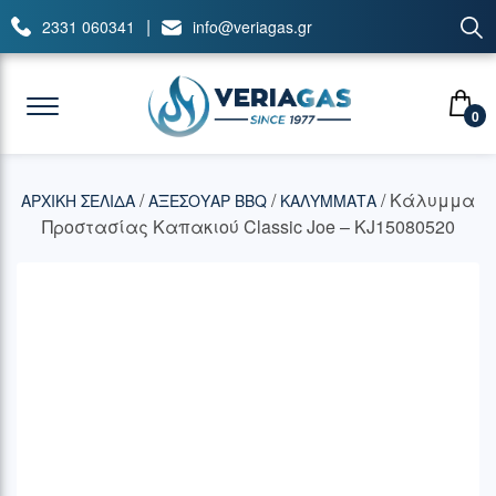
|
2331 060341
info@veriagas.gr
0
/
/
/ Κάλυμμα
ΑΡΧΙΚΉ ΣΕΛΊΔΑ
ΑΞΕΣΟΥΑΡ BBQ
ΚΑΛΥΜΜΑΤΑ
Προστασίας Καπακιού Classic Joe – KJ15080520