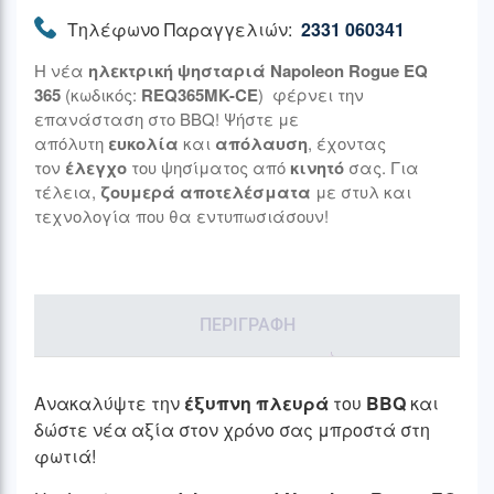
Τηλέφωνο Παραγγελιών:
2331 060341
Η νέα
ηλεκτρική ψησταριά Napoleon Rogue EQ
365
(κωδικός:
REQ365MK-CE
) φέρνει την
επανάσταση στο BBQ! Ψήστε με
απόλυτη
ευκολία
και
απόλαυση
, έχοντας
τον
έλεγχο
του ψησίματος από
κινητό
σας. Για
τέλεια,
ζουμερά αποτελέσματα
με στυλ και
τεχνολογία που θα εντυπωσιάσουν!
ΠΕΡΙΓΡΑΦΉ
Ανακαλύψτε την
έξυπνη πλευρά
του
BBQ
και
δώστε νέα αξία στον χρόνο σας μπροστά στη
φωτιά!