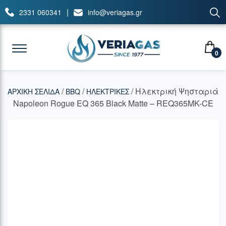
|
2331 060341
info@veriagas.gr
0
/
/
/ Ηλεκτρική Ψησταριά
ΑΡΧΙΚΉ ΣΕΛΊΔΑ
BBQ
ΗΛΕΚΤΡΙΚΕΣ
Napoleon Rogue EQ 365 Black Matte – REQ365MK-CE