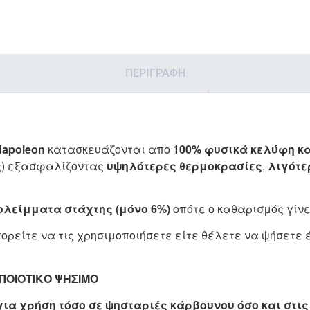
ΠΕΡΙΓΡΑΦΉ
Napoleon
κατασκευάζονται απο
100% φυσικά κελύφη κ
ς
) εξασφαλίζοντας
υψηλότερες θερμοκρασίες
,
λιγότε
ολείμματα στάχτης (μόνο 6%)
οπότε ο καθαρισμός γίνε
πορείτε να τις χρησιμοποιήσετε είτε θέλετε να ψήσετε 
ΠΟΙΟΤΙΚΟ ΨΗΣΙΜΟ
για χρήση τόσο σε ψησταριές κάρβουνου όσο και στι