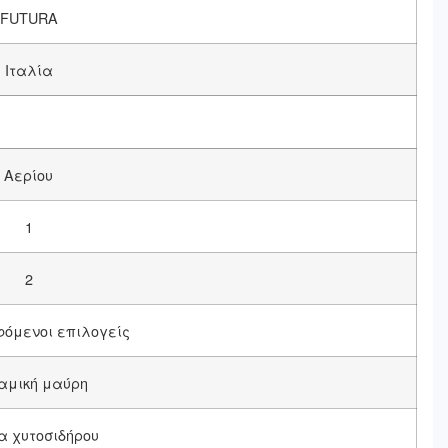
FUTURA
Ιταλία
Αερίου
1
2
φόμενοι επιλογείς
αμική μαύρη
 χυτοσιδήρου