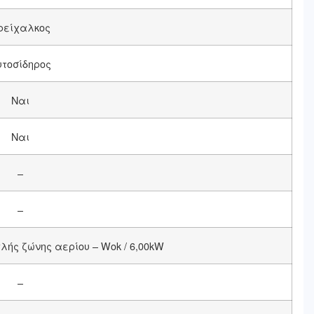
ρείχαλκος
υτοσίδηρος
Ναι
Ναι
–
–
λής ζώνης αερίου – Wok / 6,00kW
–