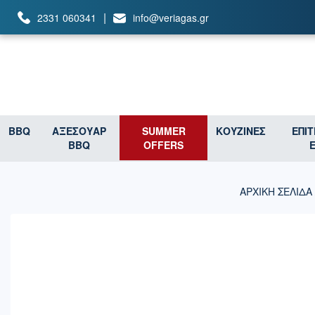
|
2331 060341
info@veriagas.gr
BBQ
ΑΞΕΣΟΥΑΡ
SUMMER
ΚΟΥΖΙΝΕΣ
ΕΠΙ
BBQ
OFFERS
ΑΡΧΙΚΉ ΣΕΛΊΔΑ