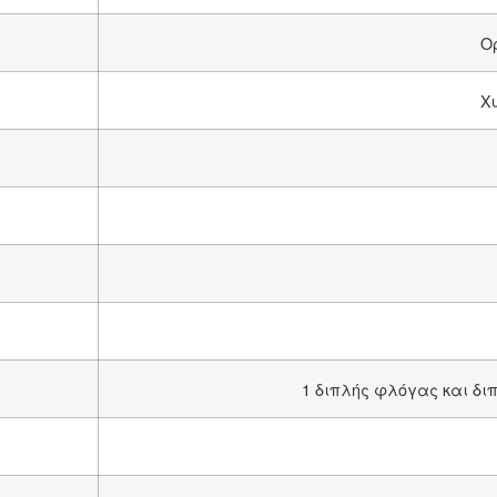
Ο
Χ
1 διπλής φλόγας και διπ