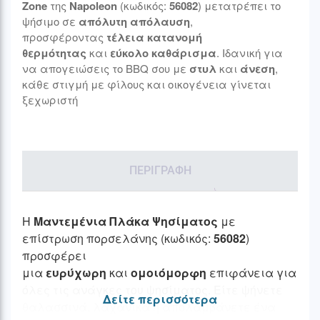
Zone
της
Napoleon
(κωδικός:
56082
) μετατρέπει το
ψήσιμο σε
απόλυτη απόλαυση
,
προσφέροντας
τέλεια κατανομή
θερμότητας
και
εύκολο καθάρισμα
. Ιδανική για
να απογειώσεις το BBQ σου με
στυλ
και
άνεση
,
κάθε στιγμή με φίλους και οικογένεια γίνεται
ξεχωριστή
ΠΕΡΙΓΡΑΦΉ
Η
Μαντεμένια Πλάκα Ψησίματος
με
επίστρωση πορσελάνης (κωδικός:
56082
)
προσφέρει
μια
ευρύχωρη
και
ομοιόμορφη
επιφάνεια για
όλες τις ανάγκες του ψησίματος. Είτε ψήνετε
Δείτε περισσότερα
θαλασσινά, λαχανικά ή απολαμβάνετε ένα