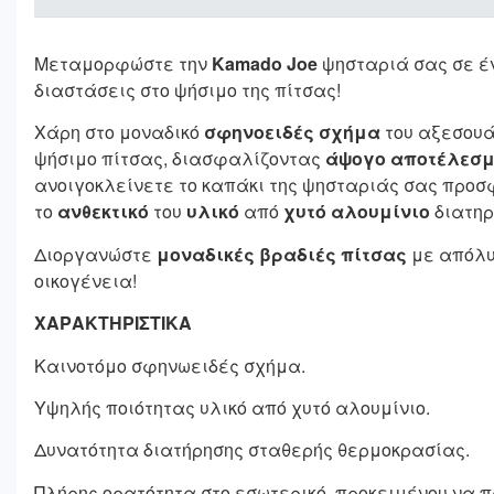
Μεταμορφώστε την
Kamado Joe
ψησταριά σας σε έ
διαστάσεις στο ψήσιμο της πίτσας!
Χάρη στο μοναδικό
σφηνοειδές σχήμα
του αξεσουά
ψήσιμο πίτσας, διασφαλίζοντας
άψογο αποτέλεσ
ανοιγοκλείνετε το καπάκι της ψησταριάς σας προ
το
ανθεκτικό
του
υλικό
από
χυτό αλουμίνιο
διατηρ
Διοργανώστε
μοναδικές βραδιές πίτσας
με απόλυ
οικογένεια!
ΧΑΡΑΚΤΗΡΙΣΤΙΚΑ
Καινοτόμο σφηνωειδές σχήμα.
Υψηλής ποιότητας υλικό από χυτό αλουμίνιο.
Δυνατότητα διατήρησης σταθερής θερμοκρασίας.
Πλήρης ορατότητα στο εσωτερικό, προκειμένου να π