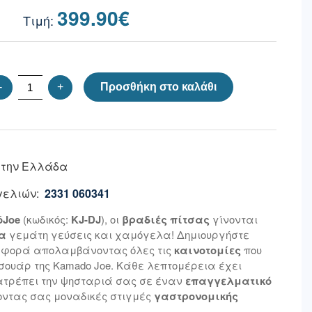
399.90
€
-
+
Προσθήκη στο καλάθι
 την Ελλάδα
ελιών:
2331 060341
ōJoe
(κωδικός:
KJ-DJ
), οι
βραδιές πίτσας
γίνονται
α
γεμάτη γεύσεις και χαμόγελα! Δημιουργήστε
φορά απολαμβάνοντας όλες τις
καινοτομίες
που
σουάρ της Kamado Joe. Κάθε λεπτομέρεια έχει
ατρέπει την ψησταριά σας σε έναν
επαγγελματικό
οντας σας μοναδικές στιγμές
γαστρονομικής