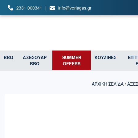
|
2331 060341
info@veriagas.gr
BBQ
ΑΞΕΣΟΥΑΡ
SUMMER
ΚΟΥΖΙΝΕΣ
ΕΠΙ
BBQ
OFFERS
/
ΑΡΧΙΚΉ ΣΕΛΊΔΑ
ΑΞΕ