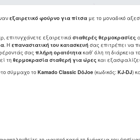
ναν
εξαιρετικό φούρνο για πίτσα
με το μοναδικό αξε
ρ, επιτυγχάνετε εξαιρετικά
σταθερές θερμοκρασίες
μα
. Η
επαναστατική του κατασκευή
σας επιτρέπει να π
σφέροντάς σας
πλήρη ορατότητα
καθ’ όλη τη διάρκεια τ
εί τη
θερμοκρασία σταθερή για ώρες
και εξασφαλίζε
το σύμμαχο το
Kamado Classic
DōJoe
(κωδικός:
KJ-DJ
) 
αρακολουθείτε το φαγητό κατά τη διάρκεια του ψησίμα