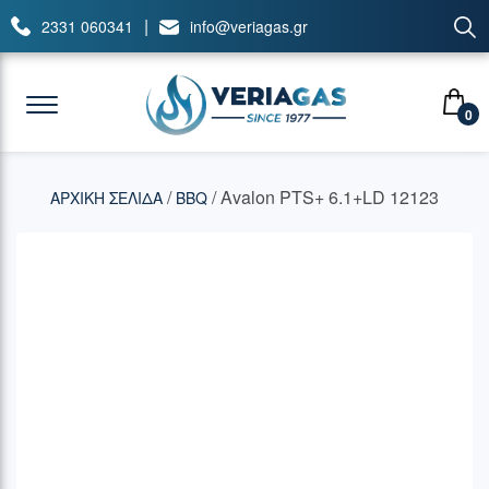
|
2331 060341
info@veriagas.gr
0
/
/ Avalon PTS+ 6.1+LD 12123
ΑΡΧΙΚΉ ΣΕΛΊΔΑ
BBQ