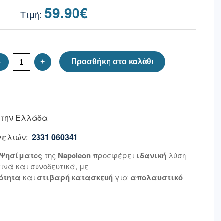
59.90
€
-
+
Προσθήκη στο καλάθι
 την Ελλάδα
ελιών:
2331 060341
 Ψησίματος
της
Napoleon
προσφέρει
ιδανική
λύση
νά και συνοδευτικά, με
ότητα
και
στιβαρή κατασκευή
για
απολαυστικό