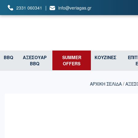
|
2331 060341
info@veriagas.gr
BBQ
ΑΞΕΣΟΥΑΡ
SUMMER
ΚΟΥΖΙΝΕΣ
ΕΠΙ
BBQ
OFFERS
/
ΑΡΧΙΚΉ ΣΕΛΊΔΑ
ΑΞΕΣ