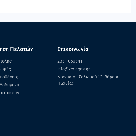
ηση Πελατών
Επικοινωνία
στολής
2331 060341
ρωμής
info@veriagas.gr
ϋποθέσεις
Διονυσίου Σολωμού 12, Βέροια
Ημαθίας
Δεδομένα
πιστροφών