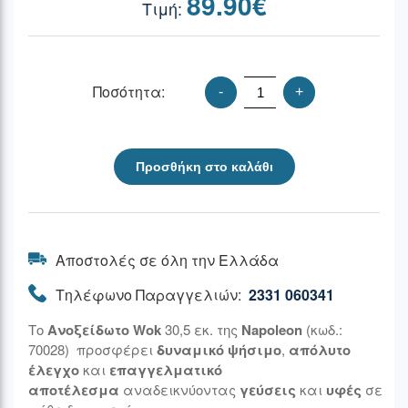
89.90
€
Ποσότητα:
-
+
Προσθήκη στο καλάθι
Αποστολές σε όλη την Ελλάδα
Τηλέφωνο Παραγγελιών:
2331 060341
Το
Ανοξείδωτο Wok
30,5 εκ. της
Napoleon
(κωδ.:
70028) προσφέρει
δυναμικό ψήσιμο
,
απόλυτο
έλεγχο
και
επαγγελματικό
αποτέλεσμα
αναδεικνύοντας
γεύσεις
και
υφές
σε