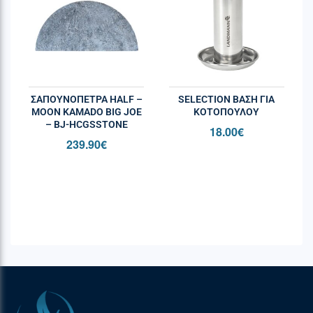
Ιδανικό για λαχανικά, stir fry, σούπες και
μαγειρευτά
ΔΙΑΣΤΑΣΕΙΣ
Μήκος: 57cm
ΣΑΠΟΥΝΌΠΕΤΡΑ HALF –
SELECTION BΆΣΗ ΓΙΑ
Πλάτος: 31,7cm
MOON KAMADO BIG JOE
ΚΟΤΌΠΟΥΛΟΥ
– BJ-HCGSSTONE
18.00
€
Ύψος: 10,17cm
239.90
€
Βάρος: 1,19kg
Στοιχεία Επικοινωνίας ( Γενική Ασφάλεια
Προϊόντων
GPSR
) :
Napoleon – Wolf Steel Europe B.V.
De Riemsdijk 22
4004LC – Tiel, The Netherlands
eu.info@napoleon.com