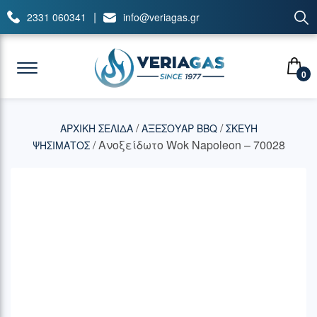
|
2331 060341
info@veriagas.gr
0
/
/
ΑΡΧΙΚΉ ΣΕΛΊΔΑ
ΑΞΕΣΟΥΑΡ BBQ
ΣΚΕΥΗ
/ Ανοξείδωτο Wok Napoleon – 70028
ΨΗΣΙΜΑΤΟΣ