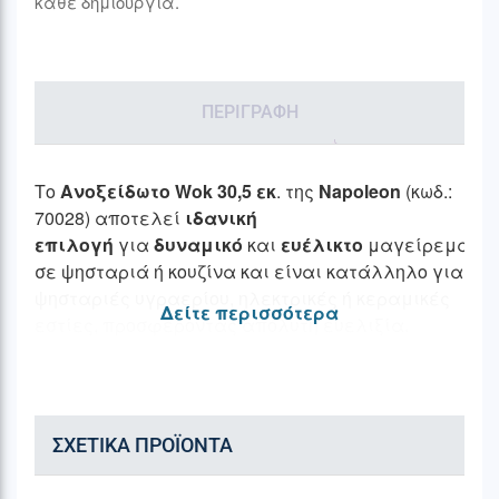
κάθε δημιουργία.
ΠΕΡΙΓΡΑΦΉ
Το
Ανοξείδωτο Wok
30,5 εκ
. της
Napoleon
(κωδ.:
70028) αποτελεί
ιδανική
επιλογή
για
δυναμικό
και
ευέλικτο
μαγείρεμα
σε ψησταριά ή κουζίνα και είναι κατάλληλο για
ψησταριές υγραερίου, ηλεκτρικές ή κεραμικές
Δείτε περισσότερα
εστίες, προσφέροντας απόλυτη ευελιξία.
Διαθέτει
δύο λαβές
για μεγαλύτερο έλεγχο:
μία
εργονομική
για
εύκολη ανακίνηση
και
αναστροφή των υλικών και μία δεύτερη
ΣΧΕΤΙΚΆ ΠΡΟΪΌΝΤΑ
για
σταθερότητα
κατά τη μεταφορά
μεγαλύτερων ποσοτήτων. Η
επίπεδη