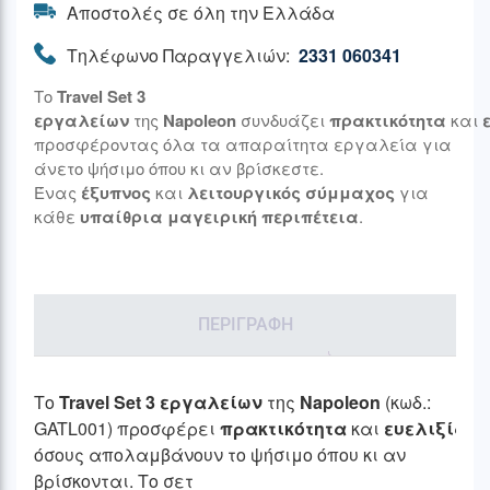
Αποστολές σε όλη την Ελλάδα
Τηλέφωνο Παραγγελιών:
2331 060341
Το
Travel Set 3
εργαλείων
της
Napoleon
συνδυάζει
πρακτικότητα
και
προσφέροντας όλα τα απαραίτητα εργαλεία για
άνετο ψήσιμο όπου κι αν βρίσκεστε.
Ένας
έξυπνος
και
λειτουργικός σύμμαχος
για
κάθε
υπαίθρια μαγειρική περιπέτεια
.
ΠΕΡΙΓΡΑΦΉ
Το
Travel Set 3
εργαλείων
της
Napoleon
(κωδ.:
GATL001) προσφέρει
πρακτικότητα
και
ευελιξία
γ
όσους απολαμβάνουν το ψήσιμο όπου κι αν
βρίσκονται. Το σετ