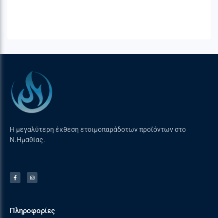
Προϊόντων
GPSR
) :
Napoleon – Wolf Steel Europe B.V.
De Riemsdijk 22
4004LC – Tiel, The Netherlands
eu.info@napoleon.com
+31 85 588 655
Η μεγαλύτερη έκθεση ετοιμοπαράδοτων προϊόντων στο
Ν.Ημαθίας.
Πληροφορίες