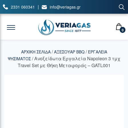
|
2331 060341
info@veriagas.gr
0
/
/
ΑΡΧΙΚΉ ΣΕΛΊΔΑ
ΑΞΕΣΟΥΑΡ BBQ
ΕΡΓΑΛΕΙΑ
/ Ανοξείδωτα Εργαλεία Napoleon 3 τμχ
ΨΗΣΙΜΑΤΟΣ
Τravel Set με Θήκη Μεταφοράς – GATL001